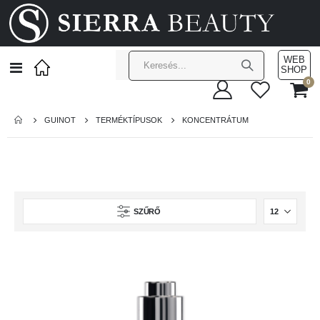
WEB
Toggle
SHOP
Nav
el
0
Cart
GUINOT
TERMÉKTÍPUSOK
KONCENTRÁTUM
SZŰRŐ