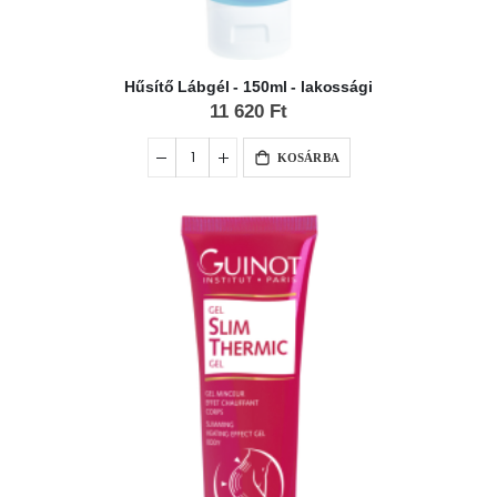
Hűsítő Lábgél - 150ml - lakossági
11 620 Ft
KOSÁRBA